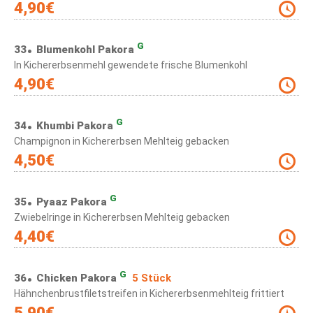
4,90
€
G
33
Blumenkohl Pakora
In Kichererbsenmehl gewendete frische Blumenkohl
4,90
€
G
34
Khumbi Pakora
Champignon in Kichererbsen Mehlteig gebacken
4,50
€
G
35
Pyaaz Pakora
Zwiebelringe in Kichererbsen Mehlteig gebacken
4,40
€
G
36
Chicken Pakora
5 Stück
Hähnchenbrustfiletstreifen in Kichererbsenmehlteig frittiert
5,90
€