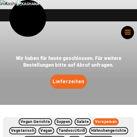
114
Wir haben für heute geschlossen. Für weitere
Bestellungen bitte auf Abruf anfragen.
Lieferzeiten
Vegan Gerichte
Suppen
Salate
Vorspeisen
Vegetarisch
Vegan
Tandoori/Grill
Hähnchengerichte