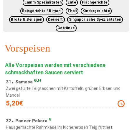
Lamm Spezialitäten
Ente
Fischgerichte
Reisgerichte / Biryani
Thali
Kindergerichte
Brote & Beilagen
Dessert
Singaporische Spezialitäten
Getränke
Vorspeisen
Alle Vorspeisen werden mit verschiedene
schmackhaften Saucen serviert
G,H
31
Samosa
Zwei gefüllte Teigtaschen mit Kartoffeln, grünen Erbsen und
Mandel
5,20
€
G
32
Paneer Pakora
Hausgemachte Rahmkäse im Kichererbsen Teig frittiert.